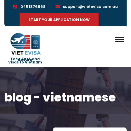
0451876858
support@vietevisa.com.au
START YOUR APPLICATION NOW
Easy, Fast, and Secure
Visas to Vietnam
blog - vietnamese