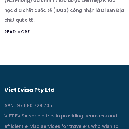
(Hải Phòng) đã chính thức được Liên hiệp Khoa
học địa chất quốc tế (IUGS) công nhận là Di sản Địa
chất quốc tế.
READ MORE
Viet Evisa Pty Ltd
ABN : 97 680 728 705
VIET EVISA specializes in providing seamless and
efficient e-visa services for travelers who wish to