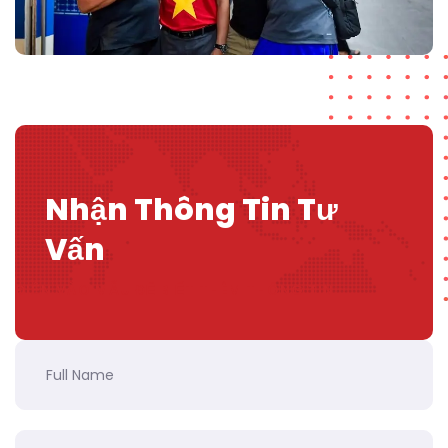
Nhận Thông Tin Tư
Vấn
ĐIỀN VÀO MẪU ĐỂ BIẾT THÊM THÔNG TIN